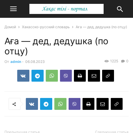
Домой
Хакасско-русский словарь
Аға — дед, дедушка (по отцу)
Аға — дед, дедушка (по
отцу)
1225
0
От
admin
-
06.08.2023
Предыдущая статья
Следующая статья