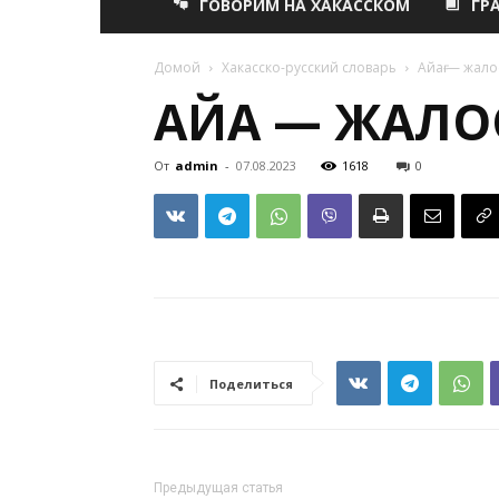
ГОВОРИМ НА ХАКАССКОМ
ГР
Домой
Хакасско-русский словарь
Айағ — жало
АЙАҒ — ЖАЛО
От
admin
-
07.08.2023
1618
0
Поделиться
Предыдущая статья