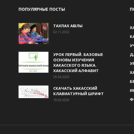
ПОПУЛЯРНЫЕ ПОСТЫ
П
ТАХПАХ АҒЫЛЫ
Х
02.11.2022
К
У
УРОК ПЕРВЫЙ. БАЗОВЫЕ
Д
ОСНОВЫ ИЗУЧЕНИЯ
У
ХАКАССКОГО ЯЗЫКА.
ХАКАССКИЙ АЛФАВИТ
Х
29.04.2020
Б
СКАЧАТЬ ХАКАССКИЙ
И
КЛАВИАТУРНЫЙ ШРИФТ
Ф
10.04.2020