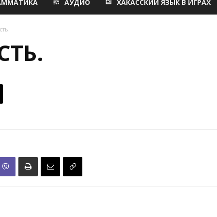
АММАТИКА
АУДИО
ХАКАССКИЙ ЯЗЫК В ИГРАХ
сть.
СТЬ.