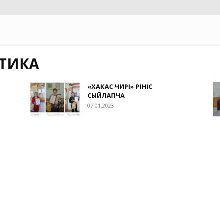
ИТИКА
«ХАКАС ЧИРI» ӦРIНIС
СЫЙЛАПЧА
07.01.2023