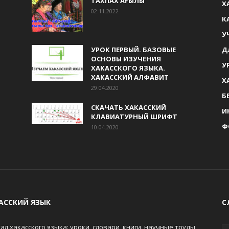
ТАХПАХ АҒЫЛЫ
Х
02.11.2022
К
У
УРОК ПЕРВЫЙ. БАЗОВЫЕ
Д
ОСНОВЫ ИЗУЧЕНИЯ
У
ХАКАССКОГО ЯЗЫКА.
ХАКАССКИЙ АЛФАВИТ
Х
29.04.2020
Б
СКАЧАТЬ ХАКАССКИЙ
И
КЛАВИАТУРНЫЙ ШРИФТ
Ф
10.04.2020
АССКИЙ ЯЗЫК
С
ал хакасского языка: уроки, словари, книги, научные труды,