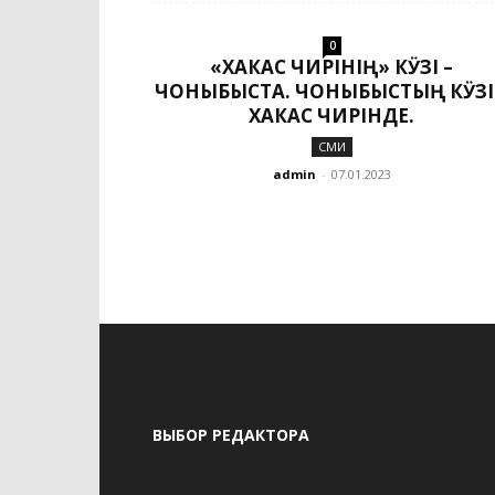
0
«ХАКАС ЧИРІНІҢ» КӰЗІ –
ЧОНЫБЫСТА. ЧОНЫБЫСТЫҢ КӰЗІ
ХАКАС ЧИРІНДЕ.
СМИ
admin
-
07.01.2023
ВЫБОР РЕДАКТОРА