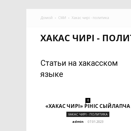
Домой
СМИ
Хакас чирі - политика
ХАКАС ЧИРІ - ПОЛ
Статьи на хакасском
языке
0
«ХАКАС ЧИРI» ӦРIНIС СЫЙЛАПЧА
ХАКАС ЧИРІ - ПОЛИТИКА
admin
-
07.01.2023