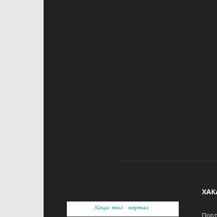
ХАК
Порт