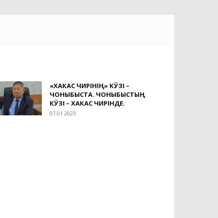
«ХАКАС ЧИРІНІҢ» КӰЗІ –
ЧОНЫБЫСТА. ЧОНЫБЫСТЫҢ
КӰЗІ – ХАКАС ЧИРІНДЕ.
07.01.2023