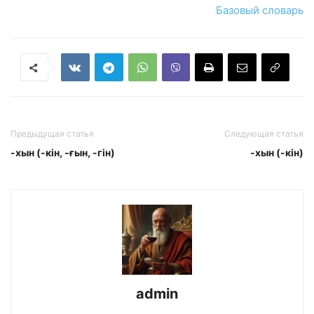
Базовый словарь
Предыдущая статья
Следующая статья
-хын (-кін, -ғын, -гін)
-хын (-кін)
admin