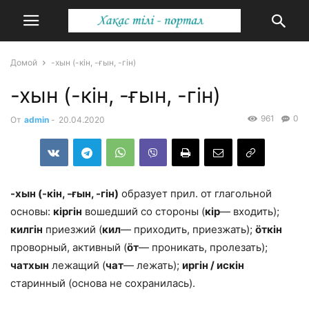
Домой
-хын (-кін, -ғын, -гін)
-хын (-кін, -ғын, -гін)
961
0
От
admin
-
20.04.2020
-хын (-кін, -ғын, -гін)
образует прил. от глагольной
основы:
кіргін
вошедший со стороны (
кір
— входить);
килгін
приез­жий (
кил
— приходить, приезжать);
ӧткін
проворный, активный (
ӧт
— проникать, пролезать);
чатхын
лежащий (
чат
— ле­жать);
иргін / искін
старинный (основа не сохранилась).