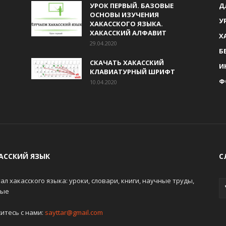
УРОК ПЕРВЫЙ. БАЗОВЫЕ
Д
ОСНОВЫ ИЗУЧЕНИЯ
У
ХАКАССКОГО ЯЗЫКА.
ХАКАССКИЙ АЛФАВИТ
Х
29.04.2020
Б
СКАЧАТЬ ХАКАССКИЙ
И
КЛАВИАТУРНЫЙ ШРИФТ
Ф
10.04.2020
АССКИЙ ЯЗЫК
С
ал хакасского языка: уроки, словари, книги, научные труды,
ные
итесь с нами:
sayttar@gmail.com