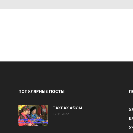
ПОПУЛЯРНЫЕ ПОСТЫ
П
ТАХПАХ АҒЫЛЫ
Х
02.11.2022
К
У