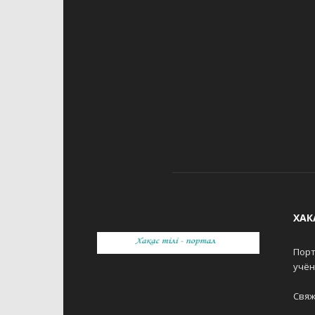
ХАК
Порт
учё
Свяж