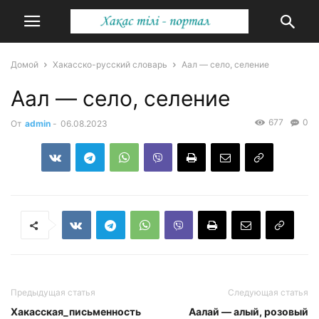
Домой
Хакасско-русский словарь
Аал — село, селение
Аал — село, селение
677
0
От
admin
-
06.08.2023
Предыдущая статья
Следующая статья
Хакасская_письменность
Аалай — алый, розовый