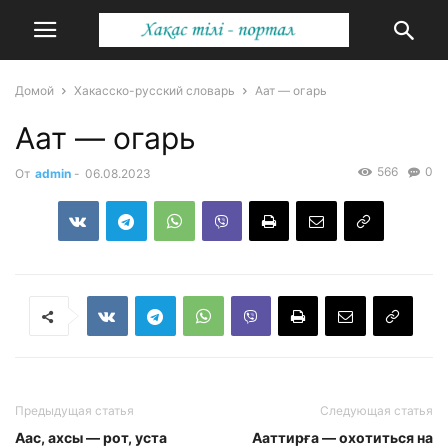
Домой
Хакасско-русский словарь
Аат — огарь
Аат — огарь
566
0
От
admin
-
06.08.2023
Предыдущая статья
Следующая статья
Аас, ахсы — рот, уста
Ааттирға — охотиться на