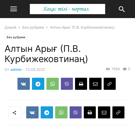
Домой
Без рубрики
Алтын Арығ (П.В. Курбижековтинаң)
Без рубрики
Алтын Арығ (П.В.
Курбижековтинаң)
1594
0
От
admin
-
13.08.2022