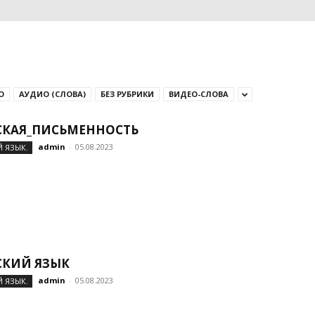
О
АУДИО (СЛОВА)
БЕЗ РУБРИКИ
ВИДЕО-СЛОВА
СКАЯ_ПИСЬМЕННОСТЬ
admin
-
05.08.2023
 ЯЗЫК.
СКИЙ ЯЗЫК
admin
-
05.08.2023
 ЯЗЫК.