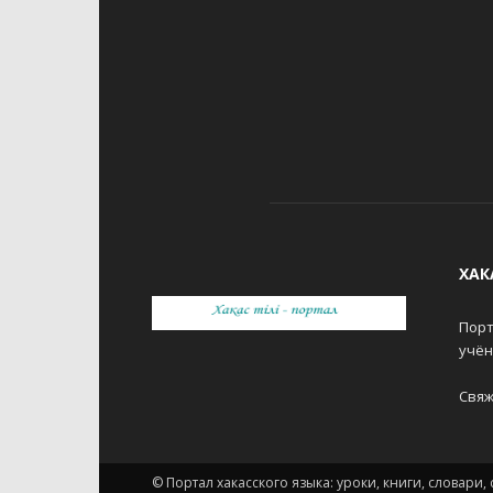
ХАК
Порт
учё
Свяж
© Портал хакасского языка: уроки, книги, словари, 