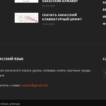
ХАКАССКИЙ АЛФАВИТ
Х
29.04.2020
Б
СКАЧАТЬ ХАКАССКИЙ
И
КЛАВИАТУРНЫЙ ШРИФТ
Ф
10.04.2020
АССКИЙ ЯЗЫК
С
ал хакасского языка: уроки, словари, книги, научные труды,
ные
итесь с нами:
sayttar@gmail.com
статьи, учёные