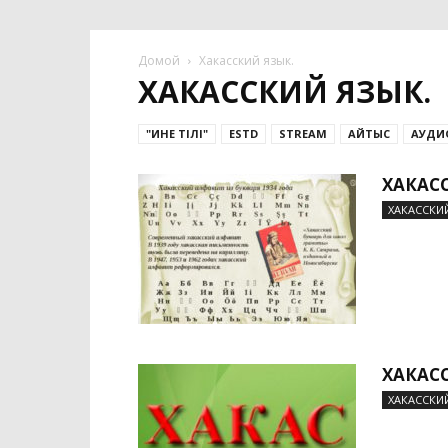
Домой
Хакасский язык.
ХАКАССКИЙ ЯЗЫК.
"ИНЕ ТІЛІ"
ESTD
STREAM
АЙТЫС
АУДИ
ХАКАС
ХАКАССКИЙ
ХАКАС
ХАКАССКИЙ