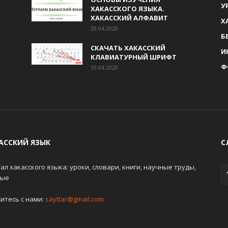
У
ХАКАССКОГО ЯЗЫКА.
ХАКАССКИЙ АЛФАВИТ
Х
29.04.2020
Б
СКАЧАТЬ ХАКАССКИЙ
И
КЛАВИАТУРНЫЙ ШРИФТ
Ф
10.04.2020
АССКИЙ ЯЗЫК
С
ал хакасского языка: уроки, словари, книги, научные труды,
ные
итесь с нами:
sayttar@gmail.com