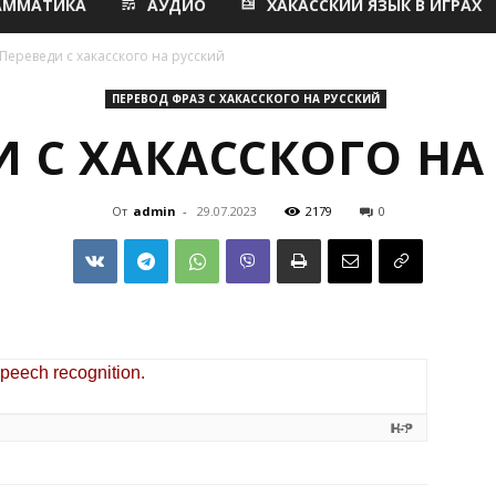
АММАТИКА
АУДИО
ХАКАССКИЙ ЯЗЫК В ИГРАХ
Переведи с хакасского на русский
ПЕРЕВОД ФРАЗ С ХАКАССКОГО НА РУССКИЙ
И С ХАКАССКОГО НА
От
admin
-
29.07.2023
2179
0