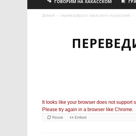
ГОВОРИМ НА ХАКАССКОМ
ГР
Домой
перевод фраз с хакасского на русский
ПЕРЕВЕД