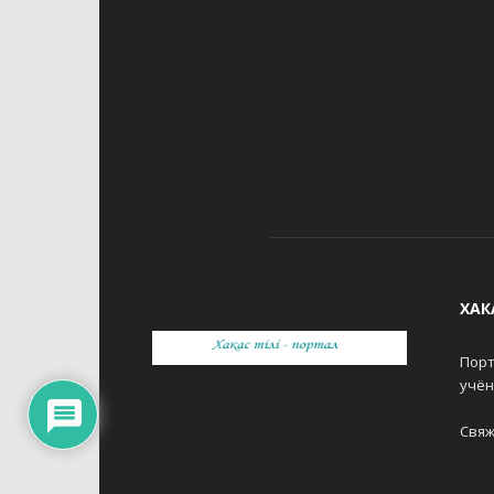
ХАК
Порт
учё
Свяж