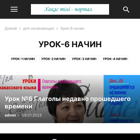
Домой
для начинающих
Урок-6 начин
УРОК-6 НАЧИН
УРОК-1 НАЧИН
УРОК-2 НАЧИН
УРОК-3 НАЧИН
УРОК-4 НАЧИН
УРОК-5 НАЧИН
УРОК-6 НАЧИН
УРОК-7 НАЧИН
УРОК-8 НАЧИН
Урок №6 Глаголы недавно прошедшего
времени
admin
-
09.01.2023