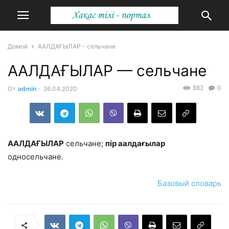
Домой
ААЛДАҒЫЛАР - сельчане
ААЛДАҒЫЛАР — сельчане
882
0
От
admin
-
26.04.2020
ААЛДАҒЫЛАР
сельчане;
пip аалдағылар
односельчане.
Базовый словарь