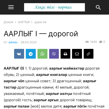
Домой
ААРЛЫҒ І - дорогой
ААРЛЫҒ І — дорогой
1646
0
От
admin
-
26.04.2020
ААРЛЫҒ (І)
1. 1) дорогой;
аарлығ маймахтар
дорогая
обувь; 2) ценный;
аарлығ книгалар
ценные книги;
аарлығ чӧп
ценный совет; 3) драгоценный;
аарлығ
тастар
драгоценные камни; 4) милый, дорогой;
уважаемый, почётный;
аарлығ аалҷы
почётный
(дорогой) гость;
аарлығ арғыс
дорогой товарищ;
аарлығ палам
[моё] милое дитя;
аарлығ пӧгін
почётная