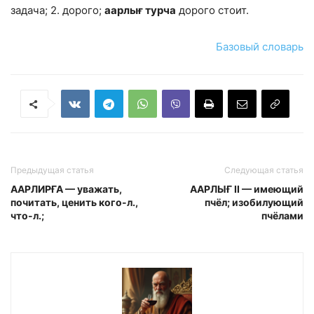
задача; 2. дорого;
аарлығ турча
дорого стоит.
Базовый словарь
Предыдущая статья
Следующая статья
ААРЛИРҒА — уважать,
ААРЛЫҒ II — имеющий
почи­тать, ценить кого-л.,
пчёл; изобилу­ющий
что-л.;
пчёлами