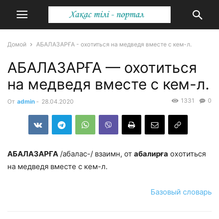
Домой
АБАЛАЗАРҒА - охотиться на медведя вместе с кем-л.
АБАЛАЗАРҒА — охотиться
на медведя вместе с кем-л.
1331
0
От
admin
-
28.04.2020
АБАЛАЗАРҒА
/абалас-/ взаимн, от
абалирға
охотиться
на медведя вместе с кем-л.
Базовый словарь