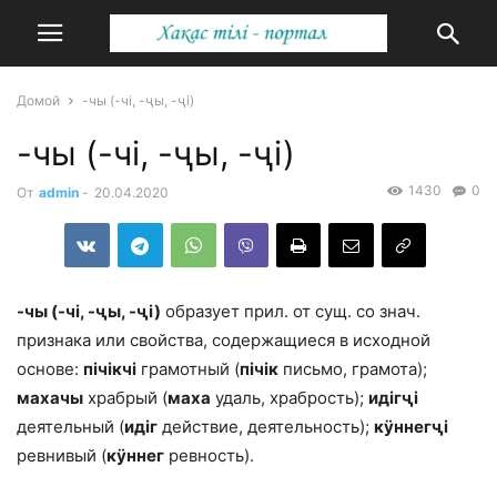
Домой
-чы (-чі, -ҷы, -ҷі)
-чы (-чі, -ҷы, -ҷі)
1430
0
От
admin
-
20.04.2020
-чы (-чі, -ҷы, -ҷі)
образует прил. от сущ. со знач.
признака или свойства, со­держащиеся в исходной
основе:
пічікчі
грамотный (
пічік
письмо, грамота);
махачы
храбрый (
маха
удаль, храбрость);
идігҷі
деятельный (
идіг
действие, дея­тельность);
кӱннегҷі
ревнивый (
кӱннег
ревность).