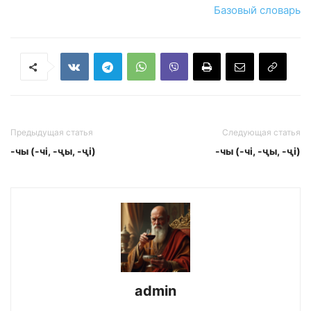
Базовый словарь
Предыдущая статья
Следующая статья
-чы (-чі, -ҷы, -ҷі)
-чы (-чі, -ҷы, -ҷі)
admin