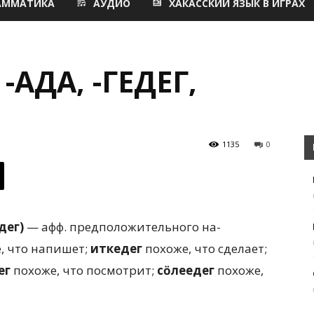
АММАТИКА
АУДИО
ХАКАССКИЙ ЯЗЫК В ИГРАХ
-ҒАДАҒ, -ГЕДЕГ,
1135
0
едег)
— афф. предположительного на­
, что напишет;
иткедег
похоже, что сделает;
ег
похоже, что посмотрит;
сӧлеедег
похо­же,