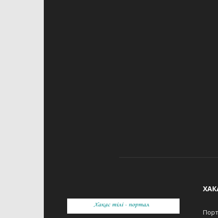
ХАК
Порт