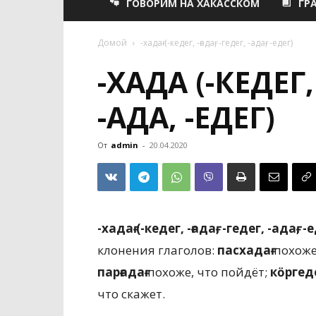
ГОВОРИМ НА ХАКАССКОМ
ГР
Домой
-хадағ (-кедег, -ғадағ, -гедег, -адағ, -едег)
-ХАДАҒ (-КЕДЕГ, 
-АДАҒ, -ЕДЕГ)
От
admin
-
20.04.2020
-хадағ (-кедег, -ғадағ, -гедег, -адағ, -
клонения глаголов:
пасхадағ
похоже
парғадағ
похоже, что пойдёт;
кӧргед
что скажет.