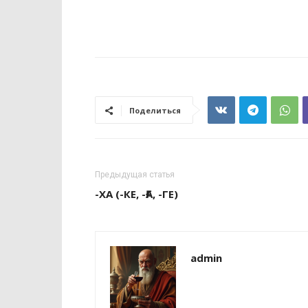
Поделиться
Предыдущая статья
-ХА (-КЕ, -ҒА, -ГЕ)
admin