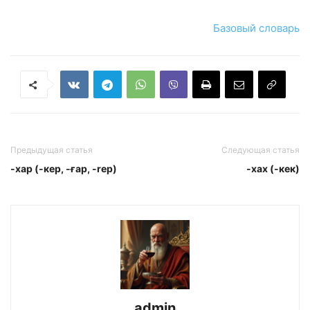
Базовый словарь
Предыдущая статья
Следующая статья
-хар (-кер, -ғap, -rep)
-хах (-кек)
admin