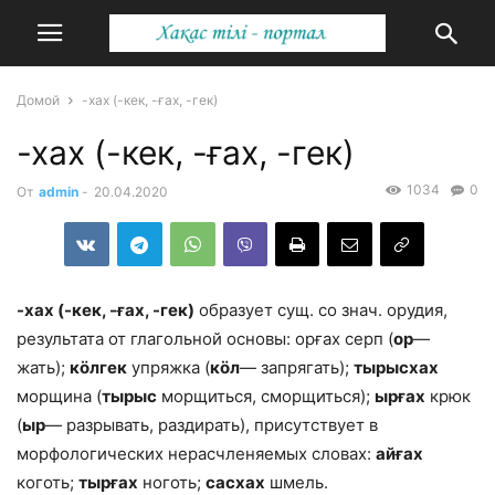
Домой
-хах (-кек, -ғах, -гек)
-хах (-кек, -ғах, -гек)
1034
0
От
admin
-
20.04.2020
-хах (-кек, -ғах, -гек)
образует сущ. со знач. орудия,
результата от глагольной основы: орғах серп (
ор
—
жать);
кӧлгек
упряжка (
кӧл
— запрягать);
тырысхах
морщина (
тырыс
морщиться, сморщить­ся);
ырғах
крюк
(
ыр
— разрывать, разди­рать), присутствует в
морфологических нерасчленяемых словах:
айғах
коготь;
тырғах
ноготь;
сасхах
шмель.