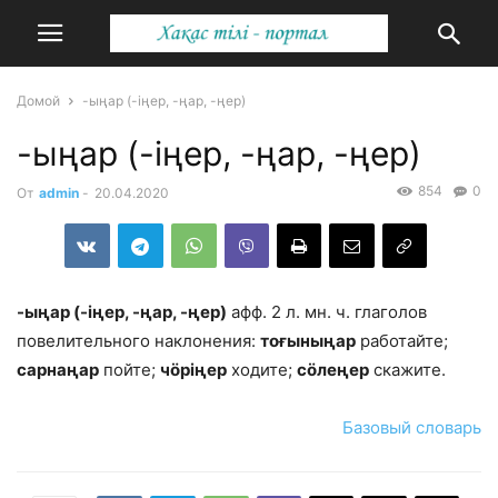
Домой
-ыңар (-іңер, -ңар, -ңер)
-ыңар (-іңер, -ңар, -ңер)
854
0
От
admin
-
20.04.2020
-ыңар (-іңер, -ңар, -ңер)
афф. 2 л. мн. ч. глаголов
повелительного наклонения:
тоғыныңар
работайте;
сарнаңар
пойте;
чӧріңер
ходите;
сӧлеңер
скажите.
Базовый словарь