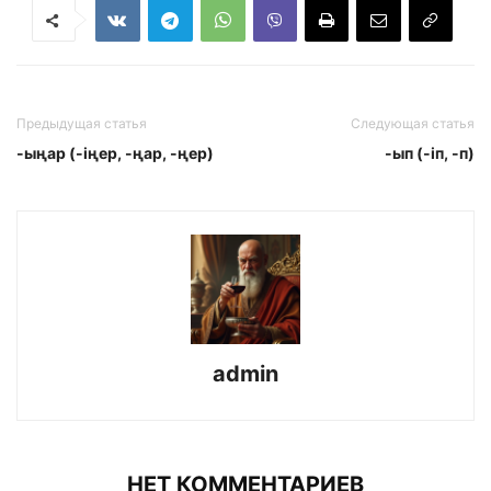
Предыдущая статья
Следующая статья
-ыңар (-іңер, -ңар, -ңер)
-ып (-iп, -п)
admin
НЕТ КОММЕНТАРИЕВ