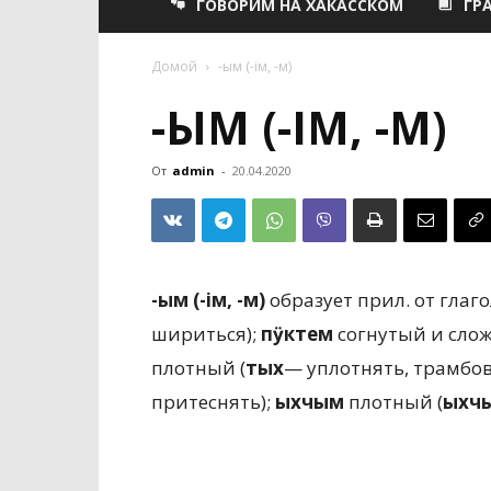
ГОВОРИМ НА ХАКАССКОМ
ГР
Домой
-ым (-ім, -м)
-ЫМ (-ІМ, -М)
От
admin
-
20.04.2020
-ым (-ім, -м)
образует прил. от глаг
шириться);
пӱктем
согнутый и сложе
плотный (
тых
— уплотнять, трамбов
притеснять);
ыхчым
плотный (
ыхч