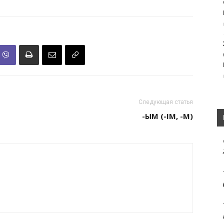
Следующая статья
-ЫМ (-ІМ, -М)