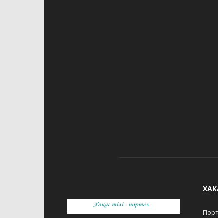
ХАК
Порт