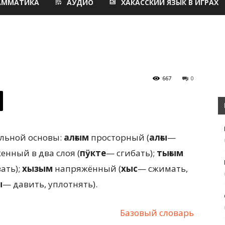
АММАТИКА
АУДИО
ХАКАССКИЙ ЯЗЫК В ИГРАХ
667
0
оль­ной основы:
алғым
просторный (
алғы
—
н­ный в два слоя (
пӱкте
— сгибать);
тығым
ать);
хызым
напряжённый (
хыс
— сжимать,
ы
— да­вить, уплотнять).
Базовый словарь