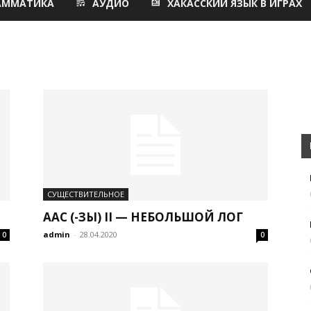
АММАТИКА
АУДИО
ХАКАССКИЙ ЯЗЫК В ИГРАХ
СУЩЕСТВИТЕЛЬНОЕ
ААС (-ЗЫ) II — НЕБОЛЬШОЙ ЛОГ
admin
-
28.04.2020
0
0