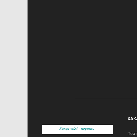
ХАК
Порт