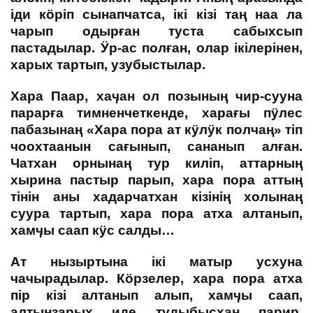
іди кӧріп сынапчатса, ікі кізі таң наа ла
чарып одырған туста сабыхсып
пастадылар. Ӱр-ас полған, олар ікілерінен,
харых тартып, узубыстылар.
Хара Паар, хаӌан ол позының чир-сууна
парарға тимненчеткенде, харағы пӱлес
пабазынаң «Хара пора ат кӱлӱк полчаң» тіп
чоохтаанын сағынып, сананып алған.
Чатхан орнынаң тур киліп, аттарның
хырина пастыр парып, хара пора аттың
тінін аны хадарчатхан кізінің холынаң
суура тартып, хара пора атха алтанып,
хамӌы саап кӱс салды…
Ат нызыртына ікі матыр усхуна
чачырадылар. Кӧрзелер, хара пора атха
пір кізі алтанып алып, хамӌы саап,
алтынзарых иде тудыбысхан парир.