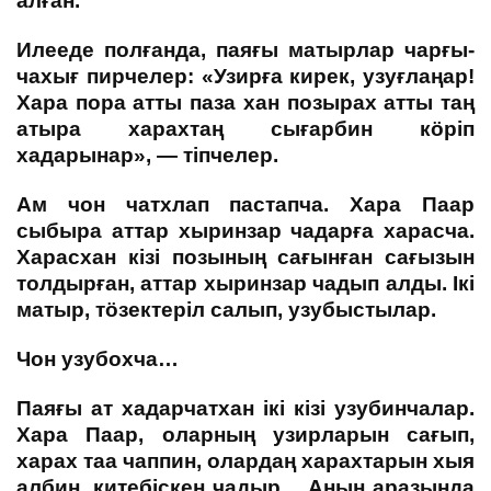
алған.
Илееде полғанда, паяғы матырлар чарғы-
чахығ пирчелер: «Узирға кирек, узуғлаңар!
Хара пора атты паза хан позырах атты таң
атыра харахтаң сығарбин кӧріп
хадарынар», — тіпчелер.
Ам чон чатхлап пастапча. Хара Паар
сыбыра аттар хыринзар чадарға харасча.
Харасхан кізі позының сағынған сағызын
толдырған, аттар хыринзар чадып алды. Ікі
матыр, тӧзектеріл салып, узубыстылар.
Чон узубохча…
Паяғы ат хадарчатхан ікі кізі узубинчалар.
Хара Паар, оларның узирларын сағып,
харах таа чаппин, олардаң харахтарын хыя
албин, китебіскен чадыр… Аның аразында