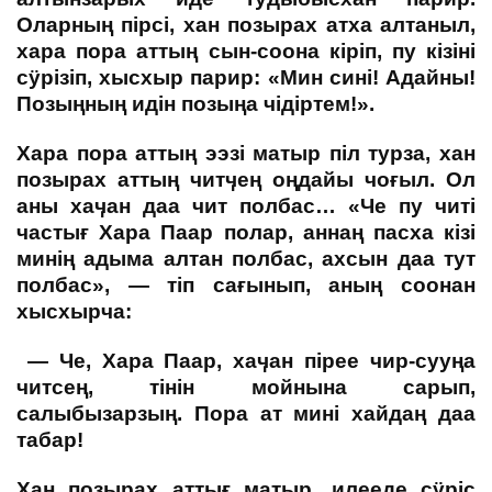
Оларның пірсі, хан позырах атха алтаныл,
хара пора аттың сын-соона кіріп, пу кізіні
сӱрізіп, хысхыр парир: «Мин сині! Адайны!
Позыңның идін позыңа чідіртем!».
Хара пора аттың ээзі матыр піл турза, хан
позырах аттың читӌең оңдайы чоғыл. Ол
аны хаӌан даа чит полбас… «Че пу читі
частығ Хара Паар полар, аннаң пасха кізі
минің адыма алтан полбас, ахсын даа тут
полбас», — тіп сағынып, аның соонан
хысхырча:
— Че, Хара Паар, хаӌан пірее чир-сууңа
читсең, тінін мойнына сарып,
салыбызарзың. Пора ат мині хайдаң даа
табар!
Хан позырах аттығ матыр, илееде сӱріс