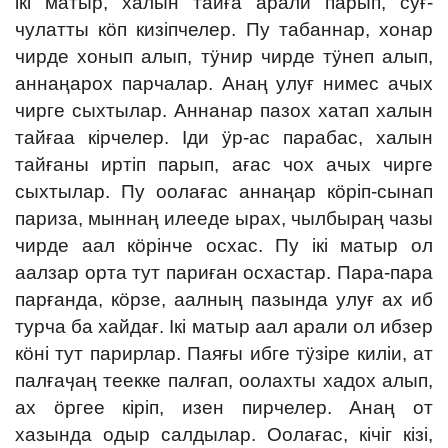
ікі матыр, халын тайға арали парып, суғ-
чулатты кӧп кизіпчелер. Пу табаннар, хонар
чирде хонып алып, тӱнир чирде тӱнеп алып,
аннаңарох парчалар. Анаң улуғ нимес ачых
чирге сыхтылар. Аннанар пазох хатап халын
тайғаа кірчелер. Іди ӱр-ас парабас, халын
тайғаны иртіп парып, ағас чох ачых чирге
сыхтылар. Пу оолағас аннаңар кӧріп-сынап
париза, мыннаң илееде ырах, чылбыраң чазы
чирде аал кӧрінче осхас. Пу ікі матыр ол
аалзар орта тут париған осхастар. Пара-пара
парғанда, кӧрзе, аалның пазында улуғ ах иб
турча ба хайдағ. Ікі матыр аал арали ол ибзер
кӧні тут парирлар. Паяғы ибге тӱзіре киліи, ат
палғаӌаң теекке палғап, оолахты хадох алып,
ах ӧргее кіріп, изен пирчелер. Анаң от
хазында одыр салдылар. Оолағас, кічіг кізі,