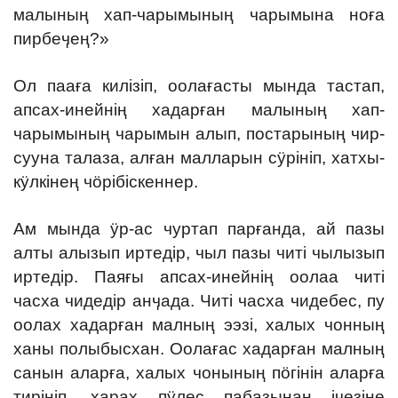
малының хап-чарымының чарымына ноға
пирбеӌең?»
Ол пааға килізіп, оолағасты мында тастап,
апсах-инейнің хадарған малының хап-
чарымының чарымын алып, постарының чир-
сууна талаза, алған малларын сӱрініп, хатхы-
кӱлкінең чӧрібіскеннер.
Ам мында ӱр-ас чуртап парғанда, ай пазы
алты алызып иртедір, чыл пазы читі чылызып
иртедір. Паяғы апсах-инейнің оолаа читі
часха чидедір анӌада. Читі часха чидебес, пу
оолах хадарған малның ээзі, халых чонның
ханы полыбысхан. Оолағас хадарған малның
санын аларға, халых чонының пӧгінін аларға
тирініп, харах пӱлес пабазынаң іӌезіне