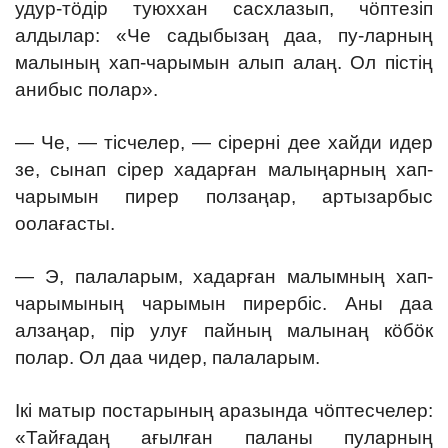
удур-тӧдір туюххан сасхлазып, чӧптезіп
алдылар: «Че садыбызаң даа, пу-ларның
малының хап-чарымын алып алаң. Ол пістің
анибыс полар».
— Че, — тісчелер, — сірерні дее хайди идер
зе, сынап сірер хадарған малыңарның хап-
чарымын пирер ползаңар, артызарбыс
оолағасты.
— Э, палаларым, хадарған малымның хап-
чарымының чарымын пирербіс. Аны даа
алзаңар, пір улуғ пайның малынаң кӧбӧк
полар. Ол даа чидер, палаларым.
Ікі матыр постарының аразында чӧптесчелер:
«Тайғадаң
ағылған паланы пуларның