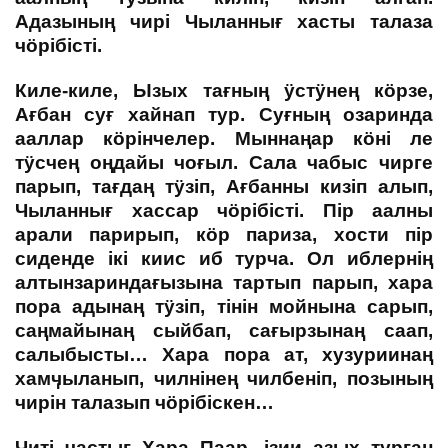
Адазының чирі Чыланнығ хасты талаза
чӧрібісті.
Киле-киле, Ызых тағның ӱстӱнең кӧрзе,
Ағбан суғ хайнап тур. Суғның озаринда
ааллар кӧрінчелер. Мыннаңар кӧні ле
тӱсчең оңдайы чоғыл. Сала чабыс чирге
парып, тағдаң тӱзіп, Ағбанны кизіп алып,
Чыланнығ хассар чӧрібісті. Пір аалны
арали парирып, кӧр париза, хости пір
сиденде ікі киис иб турча. Ол иблернің
алтынзариндағызына тартып парып, хара
пора адынаң тӱзіп, тінін мойнына сарып,
саңмайынаң сыйбап, сағырзынаң саап,
салыбысты… Хара пора ат, хузуриинаң
хамӌыланып, чилнінең чилбеніп, позының
чирін талазып чӧрібіскен…
Читі частығ Хара Паар, ізии азых турған