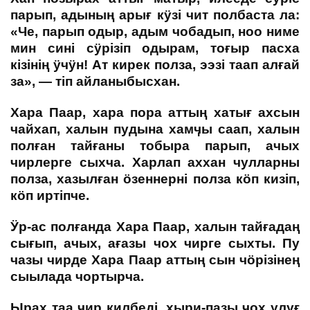
парып, адының арығ кӱзі чит полбаста ла:
«Че, парып одыр, адым чобадып, ноо ниме
мин сині сӱрізіп одырам, тоғыр пасха
кізінің ӱчӱн! Ат кирек полза, ээзі таап алғай
за», — тіп айланыбысхан.
Хара Паар, хара пора аттың хатығ ахсын
чайхап, халын пудына хамӌы саап, халын
полған тайғаны тобыра парып, ачых
чирлерге сыхча. Харлап аххан чулларны
полза, хазылған ӧзеннерні полза кӧп кизіп,
кӧп иртіпче.
Ӱр-ас полғанда Хара Паар, халын тайғадаң
сығып, ачых, ағазы чох чирге сыхты. Пу
чазы чирде Хара Паар аттың сын чӧрізінең
сыылада чортырча.
Ырах таа чир килбеді, хыри-пазы чох улуғ