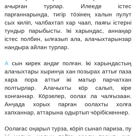
ачырған турлар. Илееде істес
парғаннарында, тигір тӧзінең халын пулут
сых киліп, чалбахтап хар чаап, паяғы істерні
тундыр парыбысты. Ікі харындас, аннаңар
істес полбин, ылғазып ала, алачыхтарынзар
нандыра айлан турлар.
А
сын кирек андағ полған. Ікі харындастың
алачыхтары хыринӌа хан позырах аттығ паза
хара пора аттығ ікі матыр парчатхан
полтырлар. Алачыхты кӧр салып, кіре
хонғаннар. Кӧрзелер, оолах ла чалғызаан.
Анӌада хорых парған оолахты холға
хапханнар, аттарына одыртып чӧрібіскеннер.
Оолағас оңарыл турза, кӧріп сынап париза, пу