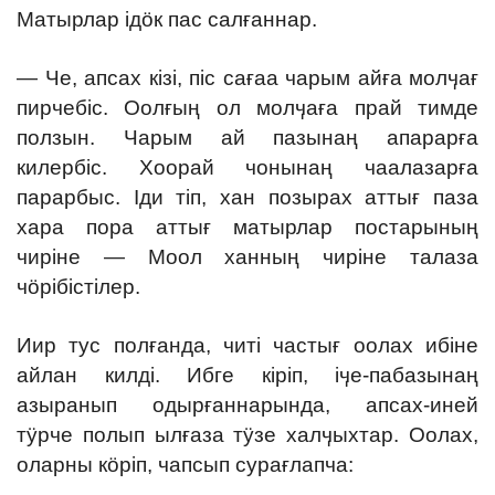
Матырлар ідӧк пас салғаннар.
— Че, апсах кізі, піс сағаа чарым айға молӌағ
пирчебіс. Оолғың ол молӌаға прай тимде
ползын. Чарым ай пазынаң апарарға
килербіс. Хоорай чонынаң чаалазарға
парарбыс. Іди тіп, хан позырах аттығ паза
хара пора аттығ матырлар постарының
чиріне — Моол ханның чиріне талаза
чӧрібістілер.
Иир тус полғанда, читі частығ оолах ибіне
айлан килді. Ибге кіріп, іӌе-пабазынаң
азыранып одырғаннарында, апсах-иней
тӱрче полып ылғаза тӱзе халӌыхтар. Оолах,
оларны кӧріп, чапсып сурағлапча: