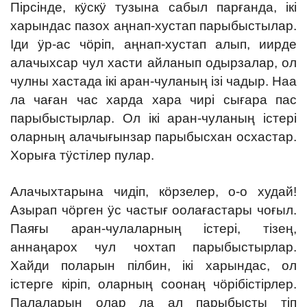
Пірсінде, кӱскӱ тузына сабыл парғанда, ікі
харындас пазох аңнап-хустап парыбыстылар.
Іди ӱр-ас чӧріп, аңнап-хустап алып, иирде
алачыхсар чул хасти айланып одырзалар, ол
чулны хастада ікі аран-чуланың ізі чадыр. Наа
ла чаған час харда хара чирі сығара пас
парыбыстырлар. Ол ікі аран-чуланың істері
оларның алачығынзар парыбысхан осхастар.
Хорыға тӱстілер пулар.
Алачыхтарына чидіп, кӧрзелер, о-о худай!
Азырап чӧрген ӱс частығ оолағастары чоғыл.
Паяғы аран-чулаларның істері, тізең,
аннаңарох чул чохтап парыбыстырлар.
Хайди поларын пілбин, ікі харындас, ол
істерге кіріп, оларның соонаң чӧрібістірлер.
Палаларын олар ла ал парыбысты тіп