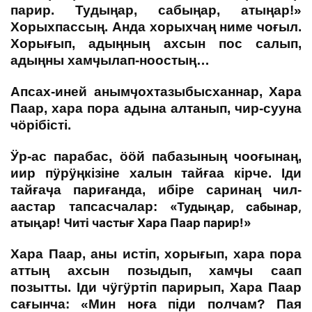
парир. Тудыңар, сабыңар, атыңар!»
Хорыхпассың. Анда хорыхчаң ниме чоғыл.
Хорығып, адыңның ахсын пос салып,
адыңны хамӌылап-ноостың…
Апсах-иней анымӌохтазыбысханнар, Хара
Паар, хара пора адына алтанып, чир-сууна
чӧрібісті.
Ӱр-ас парабас, ӧӧй пабазының чооғынаң,
иир пӱрӱңкізіне халын тайғаа кірче. Іди
тайғаӌа париғанда, ибіре саринаң чил-
аастар тапсасчалар:
«Тудыңар, сабынар,
атыңар! Читі частығ Хара Паар парир!»
Хара Паар, аны истіп, хорығып, хара пора
аттың ахсын позыдып, хамӌы саап
позытты. Іди чӱгӱртіп парирып, Хара Паар
сағынча: «Мин ноға піди полчам? Пая