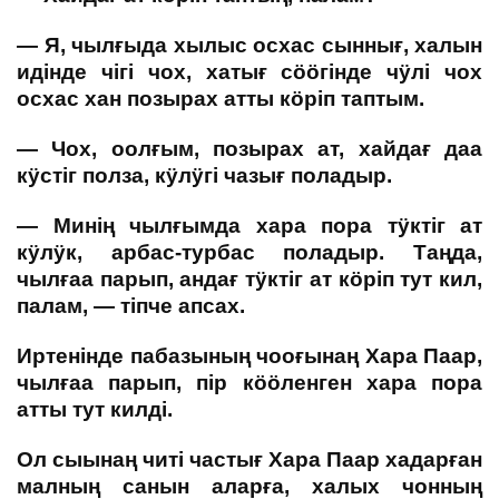
— Я, чылғыда хылыс осхас сыннығ, халын
идінде чігі чох, хатығ сӧӧгінде чӱлі чох
осхас хан позырах атты кӧріп таптым.
— Чох, оолғым, позырах ат, хайдағ даа
кӱстіг полза, кӱлӱгі чазығ поладыр.
— Минің чылғымда хара пора тӱктіг ат
кӱлӱк, арбас-турбас поладыр. Таңда,
чылғаа парып, андағ тӱктіг ат кӧріп тут кил,
палам, — тіпче апсах.
Иртенінде пабазының чооғынаң Хара Паар,
чылғаа парып, пір кӧӧленген хара пора
атты тут килді.
Ол сыынаң читі частығ Хара Паар хадарған
малның санын аларға, халых чонның