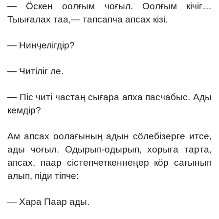
— Ӧскен оолғым чоғыл. Оолғым кічіг…
Тыығалах таа,— тапсапча апсах кізі.
— Нинӌелігдір?
— Читіліг ле.
— Піс читі частаң сығара апха пасчабыс. Ады
кемдір?
Ам апсах оолағының адын сӧлебізерге итсе,
ады чоғыл. Одырып-одырып, хорыға тарта,
апсах, паар сістепчеткеннеңер кӧр сағынып
алып, піди тіпче:
— Хара Паар ады.