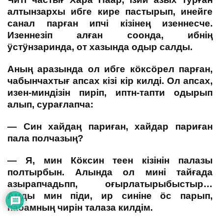
алтынзархы ибге кире пастырып, инейге
санал парған ипчі кізінең изеннесче.
Изеннезіп алған соонда, ибнің
ӱстӱнзаринда, от хазында одыр салды.
Аның аразында ол ибге кӧксӧрел парған,
чабынчахтығ апсах кізі кір килді. Ол апсах,
изен-миндізін пиріп, иптн-тапти одырып
алып, сурағлапча:
— Син хайдаң париған, хайдар париған
пала полчазың?
— Я, мин Кӧксин теен кізінін палазы
полтырбын. Алында ол мині тайғада
азырапчадьпп, оғырлатырыбыстыр…
Амды мин піди, ир синіне ӧс парып,
пабамның чирін талаза килдім.