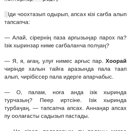
Іди чоохтазып одырып, апсах кізі сағба алып
тапсапча:
— Алай, сірернің паза арғызыңар парох па?
Ізік хыринзар ниме сағбаланча полӌаң?
— Я, я, ағаң, улуғ нимес арғыс пар.
Хоорай
чирінде халын тайға аразында пала таап
алып, чирібіссер пала идерге апарчабыс.
— О, палам, ноға анда ізік хыринда
турчазың? Пеер иртсіне. Ізік хыринда
турбаӌаң, — тапсапча апсах. Аннаңар апсах
пу оолағасты садызып пастады.