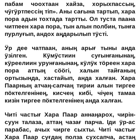
пабам чоохтаан хайза, хорыхпассың,
чӱгӱртпессің тіп». Аны сағына тартып, хара
пора адын тохтада тартты. Ол туста паана
читпеен хара пора, тын алын полбин, тынға
пурлуғып, андох аңдарылып тӱсті.
Ӱр дее чатпаан, аның арығ тыны анда
ӱзілген. Кӱмӱстиин суғынғанынаң,
кӱреелиин урунғанынаң, кӱлӱк тӧреен хара
пора аттың сӧӧгі, халын тайғаның
ортызында, хастайып, анда халған. Хара
Паарның атчаң-сапчаң тирии алын тиргее
пӧктелгенінең, кисчең кибі, чіӌең тамаа
кизін тиргее пӧктелгенінең анда халған.
Читі частығ Хара Паар аннаңарох, чирін-
суун талаза, аттаң чазағ парча. Іди ӱр-ас
парабас, ачых чирге сыхты. Читі частығ
Хара Паар суғдаң полза сухсапча, астаң