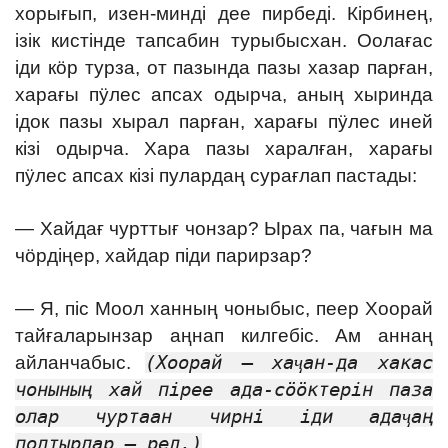
хорығып, изен-минді дее пирбеді. Кірбинең,
ізік кистінде тапсабин турыбысхан. Оолағас
іди кӧр турза, от пазында пазы хазар парған,
харағы пӱлес апсах одырча, аның хыринда
ідок пазы хы
рал парған, харағы пӱлес иней
кізі одырча. Хара пазы харалған, харағы
пӱлес апсах кізі пулардаң сурағлап пастады:
— Хайдағ чурттығ чонзар? Ырах па, чағын ма
чӧрдіңер, хайдар піди парирзар?
— Я, піс Моол ханның чоныбыс, пеер
Хоорай
тайғаларынзар аңнап килгебіс. Ам аннаң
айланчабыс.
(Хоорай — хаҷан-да хакас
чонының хай пірее ада-сӧӧктерін паза
олар чуртаан чирні іди адаҷаң
полтырлар — ред.)