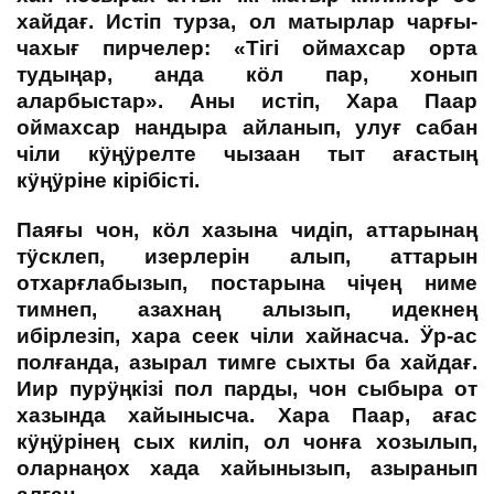
хайдағ. Истіп турза, ол матырлар чарғы-
чахығ пирчелер: «Тігі оймахсар орта
тудыңар, анда кӧл пар, хонып
аларбыстар». Аны истіп, Хара Паар
оймахсар нандыра айланып, улуғ сабан
чіли кӱңӱрелте чызаан тыт ағастың
кӱңӱріне кірібісті.
Паяғы чон, кӧл хазына чидіп, аттарынаң
тӱсклеп, изерлерін алып, аттарын
отхарғлабызып, постарына чіӌең ниме
тимнеп, азахнаң алызып, идекнең
ибірлезіп, хара сеек чіли хайнасча. Ӱр-ас
полғанда, азырал тимге сыхты ба хайдағ.
Иир пурӱңкізі пол парды, чон сыбыра от
хазында хайынысча. Хара Паар, ағас
кӱңӱрінең сых киліп, ол чонға хозылып,
оларнаңох хада хайынызып, азыранып