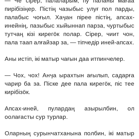
— Че сірер, палаларым, пу паланы мағаа
пирібізіңер. Пістің чазыбыс улуғ пол парды,
палабыс чоғыл. Хаӌан пірее пістің, апсах-
инейнің, пазыбыс хыйыннап парза, чуртыбыс
тутчаң кізі кирегӧк полар. Сірер, чиит чон,
пала таап алғайзар за, — тіпчедір иней-апсах.
Аны истіп, ікі матыр чағын даа итпинчелер.
— Чох, чох! Анӌа ырахтын ағылып, садарға
чарир ба за. Піске дее пала кирегӧк, піс тее
кирібізӧк.
Апсах-иней, пулардаң азырылбин, ол
оолағасты сур турлар.
Оларның сурынчатханына полбин, ікі матыр