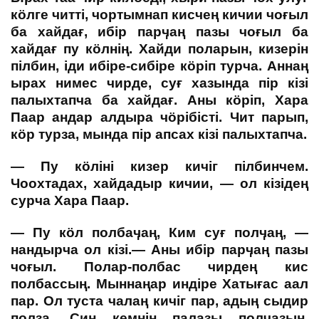
кӧлге читті, чортымнап кисчең кичии чоғыл
ба хайдағ, ибір парӌаң пазы чоғыл ба
хайдағ пу кӧлнің. Хайди поларын, кизерін
пілбин, іди
ибіре-сибіре кӧріп турча. Аннаң
ырах нимес чирде, суғ хазында пір кізі
палыхтапча ба хайдағ. Аны кӧріп, Хара
Паар андар алдыра чӧрібісті. Чит парып,
кӧр турза, мында пір апсах кізі палыхтапча.
— Пу кӧліні кизер кичіг пілбинчем.
Чоохтадах, хайдадыр кичии, — ол кізідең
сурча Хара Паар.
— Пу кӧл полбаӌаң, Ким суғ полӌаң, —
нандырча ол кізі.— Аны ибір парӌаң пазы
чоғыл. Полар-полбас чирдең кис
полбассың. Мыннаңар индіре Хатығас аал
пар. Ол туста чалаң кичіг пар, адың сыдир
полза. Син кемнің палазы полчазың,