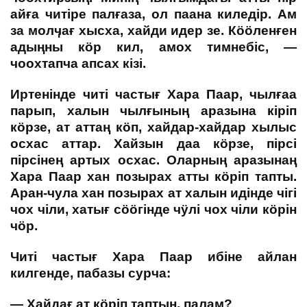
айға читіре палғаза, ол паана киледір. Ам
за молӌағ хысха, хайди идер зе. Кӧӧленғен
адыңны кӧр кил, амох тимнебіс, —
чоохтапча апсах кізі.
Иртенінде читі частығ Хара Паар, чылғаа
парып, халын чылғының аразына кіріп
кӧрзе, ат аттаң кӧп, хайдар-хайдар хылыс
осхас аттар. Хайзын даа кӧрзе, пірсі
пірсінең артых осхас. Оларның аразынаң
Хара Паар хан позырах атты кӧріп тапты.
Аран-чула хан позырах ат халын идінде чігі
чох чіли, хатығ сӧӧгінде чӱлі чох чіли кӧрін
чӧр.
Читі частығ Хара Паар ибіне айлан
килгенде, пабазы сурча:
— Хайдағ ат кӧріп таптың, палам?