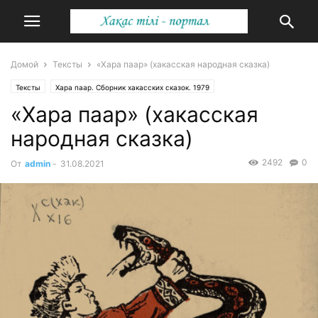
Домой
Тексты
«Хара паар» (хакасская народная сказка)
Тексты
Хара паар. Сборник хакасских сказок. 1979
«Хара паар» (хакасская
народная сказка)
2492
0
От
admin
-
31.08.2021