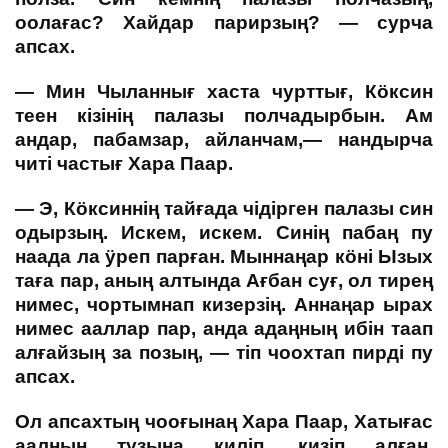
оолағас? Хайдар парирзың? — сурча
апсах.
— Мин Чыланнығ хаста чурттығ, Кӧксин
теен кізінің палазы полчадырбын. Ам
андар, пабамзар, айланчам,— нандырча
читі частығ Хара Паар.
— Э, Кӧксиннің тайғада чідірген палазы син
одырзың. Искем, искем. Синің пабаң пу
наада ла ӱреп парған. Мыннаңар кӧні Ызых
таға пар, аның алтында Ағбан суғ, ол тирең
нимес, чортымнап кизерзің. Аннаңар ырах
нимес ааллар пар, анда адаңның ибін таап
алғайзың за позың, — тіп чоохтап пирді пу
апсах.
Ол апсахтың чооғынаң Хара Паар, Хатығас
аалның тузына киліп, кизіп алған.