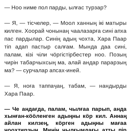
— Ноо ниме пол парды, ылғас турзар?
— Я, — тісчелер, — Моол ханның ікі матыры
килген. Хоорай чонынаң чаалазарға сині апха
пас пардылар. Синің адың чохта, Хара Паар
тіп адап пастыр салғам. Мында даа сині,
палам, кізі чіли чӧргістірбестер ноо. Позың
чирін табарчыхсың ма, алай андар парарзың
ма? — сурчалар апсах-иней.
— Я, ноға таппаӌаң, табам, — нандырды
Хара Паар.
— Че андағда, палам, чылғаа парып, анда
хынған-кӧӧленген адыңны кӧр кил. Аннаң
айлан килзең, кӧрген адыңны ма
ғаа
чоохтирзың. Минің чылғымдағы атты пір