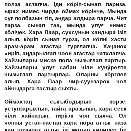
полза астапча. Іди кӧріп-сынап париза,
ырах нимес чирде оймах кӧрінче, Мында
суғ полбазын тіп, андар алдыра парча. Чит
парза, сынап таа, мында улуғ нимес
кӧліӌек. Хара Паар, сухсунын хандыра ізіп
алып, кӧріп сынап турза, ол кӧлні хасти
арам-арам ағастар турғлапча. Хаӌанох
«иріп, аңдарылғап чоон ағастар чатхлапча.
Хайзылары миске пола чызығлап партыр.
Хайзылары улуғ сабан чіли кӱңӱрелте
чызығлап партырлар. Оларны кӧрглеп
алып, Хара Паар чир-суунзарох чол
айныдарға пастыр сыхты.
Оймахтаң сығыбодырып кӧрзе,
ӱстӱнзарыхтын, тайға аразынаң, хара сеек
чіли хайназып, тиріглг чон сыхча. Ол
чонны устап-пастап хара пора аттығ паза
хан позырах аттығ ікі матыр килилер бе