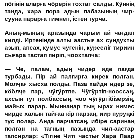
пӧгінін аларға чӧрерін тохтат салды. Кӱннің
таңда, хара пора адын пабазының чир-
сууна парарға тимнеп, істен турча.
Аның-мының аразында чарым ай чағдап
килді. Иртенінде алты аастығ ах сундухты
азып, апсах, кӱмӱс чӱгенін, кӱрееліг тириин
сығара тастап пиріп, чоохтапча:
— Че, палам, адың чидер иде пағда
турбады. Пір ай палғирға кирек полған.
Молӌағ хысха полды. Паза хайди идер зе,
кӧӧлӌе пар, чӱгӱртпе. Чӱгӱртіп-нооссаң,
ахсын тут полбассың, чоо чӱгӱртібізерзің,
майых парар. Мыннаңар тың ырах нимес
чирде халын тайғаа кір парзаң, иир пӱрӱңкі
тус полар. Анда парчатсаң, ибіре саринаң
полған на тағның пазында чил-аастар
тапсирлар: «Тігіне Читі частығ Хара Паар