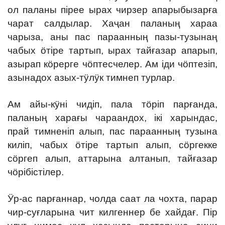
ол паланы пірее ырах чирзер апарыбызарға
чарат салдылар. Хаҷан паланың хараа
чарыза, аны пас параанның пазы-тузынаң
чабых ӧтіре тартып, ырах тайғазар апарып,
азырап кӧрерге чӧптесчелер. Ам іди чӧптезіп,
азынадох азых-тӱлӱк тимнеп турлар.
Ам айы-кӱні чидіп, пала тӧріп парғанда,
паланың харағы чараандох, ікі харындас,
прай тимненіп алып, пас параанның тузына
киліп, чабых ӧтіре тартып алып, сӧргекке
сӧргеп алып, аттарына алтанып, тайғазар
чӧрібістілер.
Ӱр-ас парғаннар, чолда саат ла чохта, парар
чир-суғларына чит килгеннер бе хайдағ. Пір