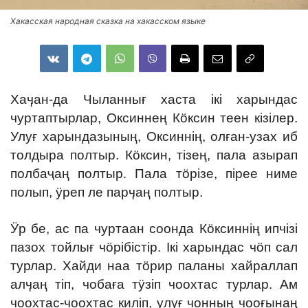
Хакасская народная сказка на хакасском языке
Хаӌан-да Чыланнығ хаста ікі харындас
чуртаптырлар, Оксиннең Кӧксин теен кізілер.
Улуғ харындазының, Оксиннің, олған-узах иб
толдыра полтыр. Кӧксин, тізең, пала азырап
полбаҷаң полтыр. Пала тӧрізе, пірее ниме
полып, ӱреп ле парӌаң полтыр.
Ӱр бе, ас па чуртаан соонда Кӧксиннің ипчізі
пазох тойлығ чӧрібістір. Ікі харындас чӧп сал
турлар. Хайди наа тӧрир паланы хайраллап
алӌаң тіп, чобаға тӱзіп чоохтас турлар. Ам
чоохтас-чоохтас киліп, улуғ чонның чооғынаң