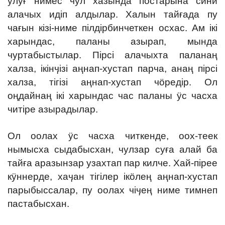
улуғ нимес чул хазында постарына сини
алачых идіп алдылар. Халын тайғада пу
чағын кізі-ниме пілдірбинчеткен осхас. Ам ікі
харындас, паланы азырап, мында
чуртабыстылар. Пірсі алачыхта паланаң
халза, ікінӌізі аңнап-хустап парча, анаң пірсі
халза, тігізі аңнап-хустап чӧредір. Ол
оңдайнаң ікі харындас час паланы ӱс часха
читіре азырадылар.
Ол оолах ӱс часха читкенде, оох-теек
нымысха сыдабысхан, чулзар суға алай ба
тайға аразынзар узахтап пар килче. Хай-пірее
кӱннерде, хаӌан тігілер ікӧлең аңнап-хустап
парыбыссалар, пу оолах чіӌең ниме тимнеп
пастабысхан.