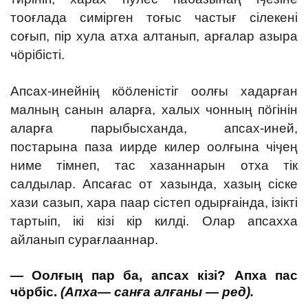
тооғлада симірген тоғыс частығ сілекені
соғып, пір хула атха алтанып, арғалар азыра
чӧрібісті.
Апсах-инейнің кӧӧленістіг оолғы хадарған
малның санын аларға, халых чонның пӧгінін
аларға парыбысханда, апсах-иней,
постарына паза иирде килер оолғына чіӌең
ниме тімнеп, тас хазаннарын отха тік
салдылар. Апсағас от хазында, хазың сіске
хази сазып, хара паар сістеп одырғаінда, ізікті
тартыіп, ікі кізі кір килді. Олар апсахха
айланып сурағлааннар.
— Оолғың пар ба, апсах кізі?
Апха
пас
чӧрбіс.
(Апха— санға алғаны — ред).